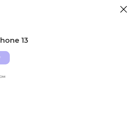
hone 13
т
том